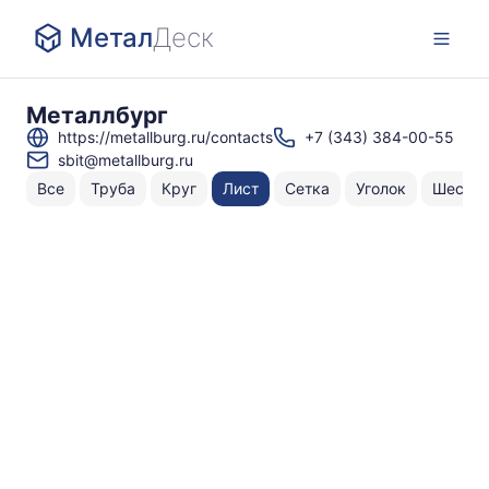
Метал
Деск
Металлбург
https://metallburg.ru/contacts
+7 (343) 384-00-55
sbit@metallburg.ru
Все
Труба
Круг
Лист
Сетка
Уголок
Шестиг
Н
То
по
о
0