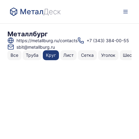
Метал
Деск
Металлбург
https://metallburg.ru/contacts
+7 (343) 384-00-55
sbit@metallburg.ru
Все
Труба
Круг
Лист
Сетка
Уголок
Шестиг
Н
То
по
с
⌀
Г
С
⌀
Г