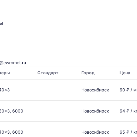
ты
o@ewromet.ru
меры
Стандарт
Город
Цена
40x3
Новосибирск
60 ₽ / м
30x3, 6000
Новосибирск
64 ₽ / к
40x3, 6000
Новосибирск
65 ₽ / к