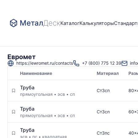
Метал
Деск
Каталог
Калькуляторы
Стандар
Евромет
https://ewromet.ru/contacts
+7 (800) 775 12 39
inf
Наименование
Материал
Раз
Товары
Труба
поставщика
Ст3сп
80x
прямоугольная
•
эсв
•
сп
Труба
Ст3сп
60x
прямоугольная
•
эсв
•
сп
Труба
Ст3пс
40x
эсв
•
пс
•
квадратная