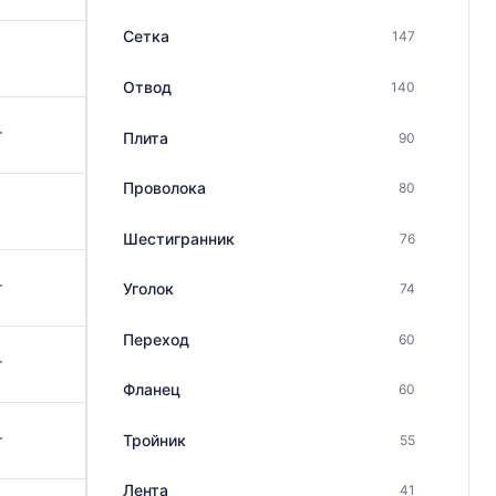
Сетка
147
Отвод
140
г
Плита
90
Проволока
80
Шестигранник
76
г
Уголок
74
Переход
60
г
Фланец
60
г
Тройник
55
Лента
41