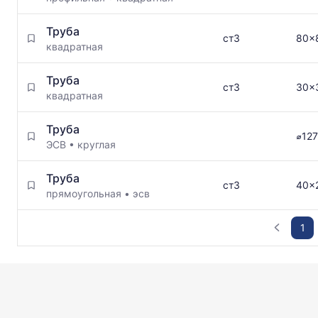
Труба
ст3
80x
квадратная
Труба
ст3
30x
квадратная
Труба
⌀127
ЭСВ
•
круглая
Труба
ст3
40x
прямоугольная
•
эсв
1