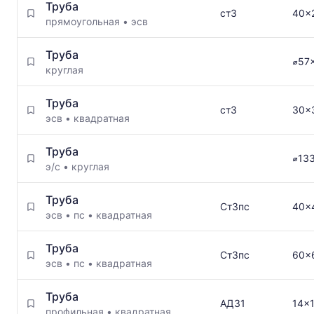
Труба
ст3
40x
прямоугольная
•
эсв
Труба
⌀57
круглая
Труба
ст3
30x
эсв
•
квадратная
Труба
⌀13
э/с
•
круглая
Труба
Ст3пс
40x
эсв
•
пс
•
квадратная
Труба
Ст3пс
60x
эсв
•
пс
•
квадратная
Труба
АД31
14x1
профильная
•
квадратная