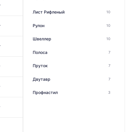
г
Лист Рифленый
10
Рулон
10
г
Швеллер
10
г
Полоса
7
Пруток
7
г
Двутавр
7
г
Профнастил
3
г