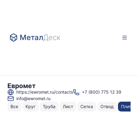
Метал
Деск
Евромет
https://ewromet.ru/contacts
+7 (800) 775 12 39
info@ewromet.ru
Все
Круг
Труба
Лист
Сетка
Отвод
Плита
Н
То
по
У