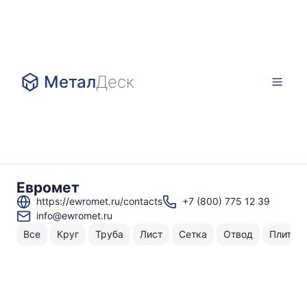
Метал
Деск
Евромет
https://ewromet.ru/contacts
+7 (800) 775 12 39
info@ewromet.ru
Все
Круг
Труба
Лист
Сетка
Отвод
Плита
Н
То
по
0