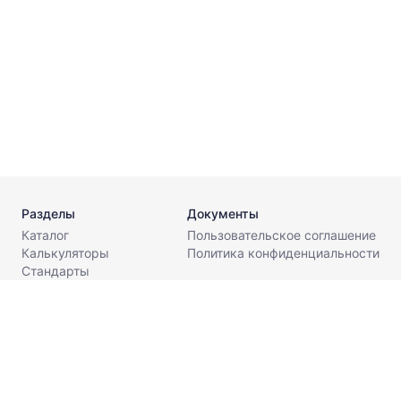
A
⌀
⌀
Разделы
Документы
Каталог
Пользовательское соглашение
Калькуляторы
Политика конфиденциальности
Стандарты
Поставщикам
О компании
Контакты
info@metaldesk.ru