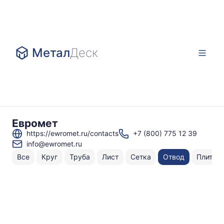
Метал
Деск
Евромет
https://ewromet.ru/contacts
+7 (800) 775 12 39
info@ewromet.ru
Все
Круг
Труба
Лист
Сетка
Отвод
Плита
Н
То
по
A
⌀