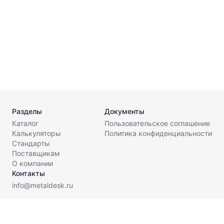
г
С
1
Г
Разделы
Документы
Каталог
Пользовательское соглашение
Калькуляторы
Политика конфиденциальности
Стандарты
Поставщикам
О компании
Контакты
info@metaldesk.ru
© МеталДеск, 2026. Все права защищены.