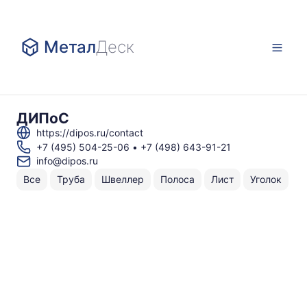
Метал
Деск
ДИПоС
https://dipos.ru/contact
+7 (495) 504-25-06
•
+7 (498) 643-91-21
info@dipos.ru
Все
Труба
Швеллер
Полоса
Лист
Уголок
А
Н
То
по
г
С
3
Г