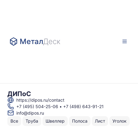
Метал
Деск
ДИПоС
https://dipos.ru/contact
+7 (495) 504-25-06
•
+7 (498) 643-91-21
info@dipos.ru
Все
Труба
Швеллер
Полоса
Лист
Уголок
А
Н
То