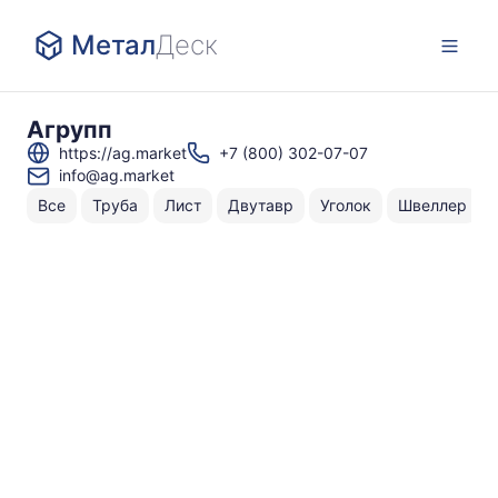
Метал
Деск
Агрупп
https://ag.market
+7 (800) 302-07-07
info@ag.market
Все
Труба
Лист
Двутавр
Уголок
Швеллер
Н
То
по
т
⌀
Г
т
⌀
Г