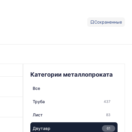
Сохраненные
Категории металлопроката
Все
Труба
437
Лист
83
Двутавр
61