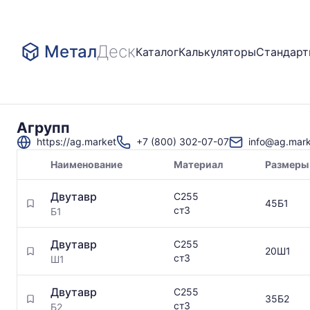
Метал
Деск
Каталог
Калькуляторы
Стандар
Агрупп
https://ag.market
+7 (800) 302-07-07
info@ag.mar
Наименование
Материал
Размеры
Товары
Двутавр
С255
поставщика
45Б1
ст3
Б1
Двутавр
С255
20Ш1
ст3
Ш1
Двутавр
С255
35Б2
ст3
Б2