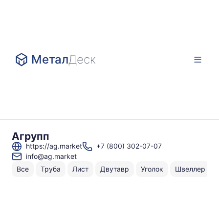
Метал
Деск
Агрупп
https://ag.market
+7 (800) 302-07-07
info@ag.market
Все
Труба
Лист
Двутавр
Уголок
Швеллер
Н
То
по